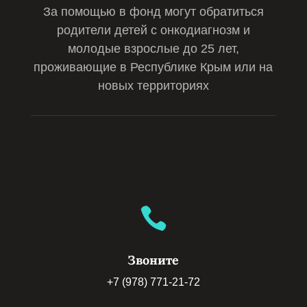

Звоните
+7 (978) 771-21-72

Напишите нам
darina.jizn20@gmail.com
ИНН: 9110026061
ОГРН: 1209100005036