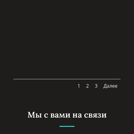
1
2
3
Далее
Мы с вами на связи
За помощью в фонд могут обратиться
родители детей с онкодиагнозм и
молодые взрослые до 25 лет,
проживающие в Республике Крым или на
новых территориях